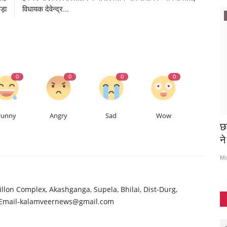
ड़ा
विधायक देवेन्द्र...
रायगढ़
0
0
0
0
Funny
Angry
Sad
Wow
्यिक
छत्तीसगढ़ के रायगढ़ जिले में जगदलपुर के दो युवकों
दि
ने गाड़ियों...
से
Mohammad Ayyub
Jul 30, 2025
M
hillon Complex, Akashganga, Supela, Bhilai, Dist-Durg,
 Email-kalamveernews@gmail.com