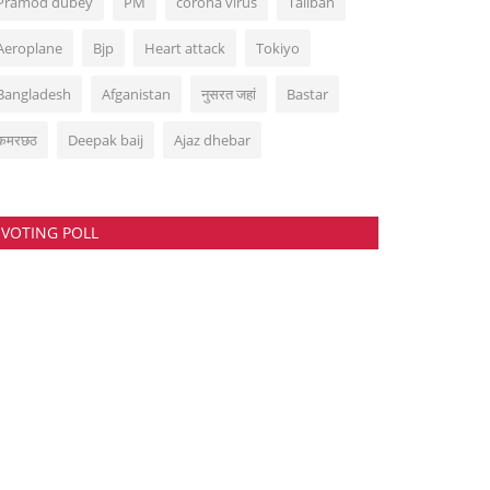
Pramod dubey
PM
corona virus
Taliban
Aeroplane
Bjp
Heart attack
Tokiyo
Bangladesh
Afganistan
नुसरत जहां
Bastar
कमरछठ
Deepak baij
Ajaz dhebar
VOTING POLL