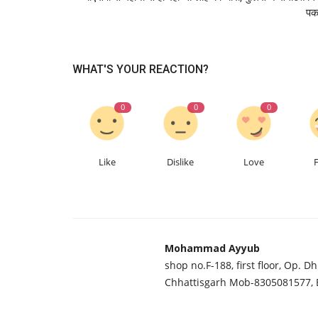
पक
भिलाई
WHAT'S YOUR REACTION?
0
0
0
Like
Dislike
Love
बंगीय साहित्य संस्था के 'कॉफी विद साहित
विचार-विमर्श...
Mohammad Ayyub
Dec 16, 2025
Mohammad Ayyub
shop no.F-188, first floor, Op. D
Chhattisgarh Mob-8305081577,