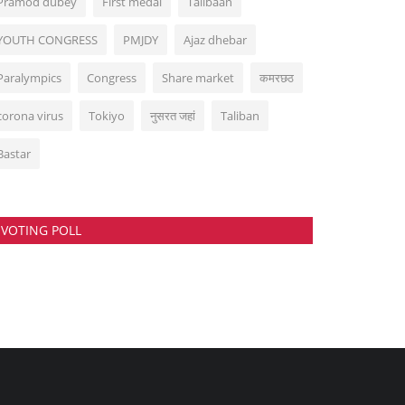
Pramod dubey
First medal
Talibaan
YOUTH CONGRESS
PMJDY
Ajaz dhebar
Paralympics
Congress
Share market
कमरछठ
corona virus
Tokiyo
नुसरत जहां
Taliban
Bastar
VOTING POLL