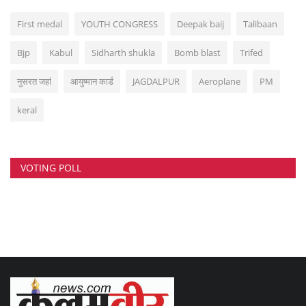
First medal
YOUTH CONGRESS
Deepak baij
Talibaan
Bjp
Kabul
Sidharth shukla
Bomb blast
Trifed
नुसरत जहां
आयुष्मान कार्ड
JAGDALPUR
Aeroplane
PM
keral
VOTING POLL