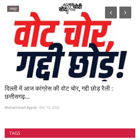
रायपुर
दिल्ली में आज कांग्रेस की वोट चोर, गद्दी छोड़ रैली :
ब
छत्तीसगढ़...
व
Mohammad Ayyub
Dec 14, 2025
Mo
TAGS