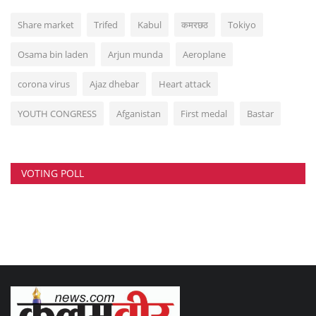
Share market
Trifed
Kabul
कमरछठ
Tokiyo
Osama bin laden
Arjun munda
Aeroplane
corona virus
Ajaz dhebar
Heart attack
YOUTH CONGRESS
Afganistan
First medal
Bastar
VOTING POLL