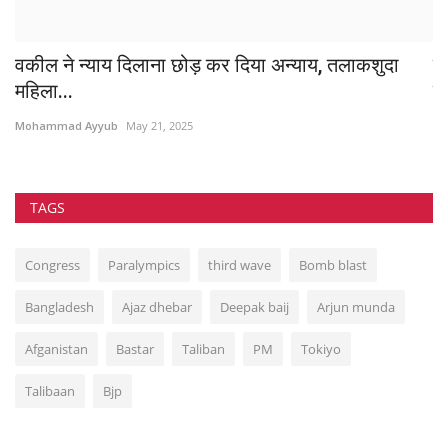
वकील ने न्याय दिलाना छोड़ कर दिया अन्याय, तलाकशुदा
म
महिला...
सम
Mohammad Ayyub
May 21, 2025
Mo
TAGS
Congress
Paralympics
third wave
Bomb blast
Bangladesh
Ajaz dhebar
Deepak baij
Arjun munda
Afganistan
Bastar
Taliban
PM
Tokiyo
Talibaan
Bjp